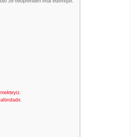
moto 39 neoprenden imal edilmiştir.
rmekteyiz.
altındadır.