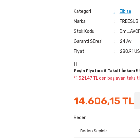
Kategori
Elbise
Marka
FREESUB
Stok Kodu
Dm_AVCI
Garanti Süresi
24 Ay
Fiyat
280,91 US
Peşin Fiyatına 8 Taksit İmkanı !!!
*1.521,47 TL den başlayan taksitle
14.606,15 TL
Beden