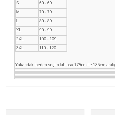
S
60 - 69
M
70 - 79
L
80 - 89
XL
90 - 99
2XL
100 - 109
3XL
110 - 120
Yukarıdaki beden seçim tablosu 175cm ile 185cm aralığı
Bu ürünün fiyat bilgisi, resim, ürün açıklamalarında ve diğer kon
Görüş ve önerileriniz için teşekkür ederiz.
Ürün resmi kalitesiz, bozuk veya görüntülenemiyor.
Ürün açıklamasında eksik bilgiler bulunuyor.
Ürün bilgilerinde hatalar bulunuyor.