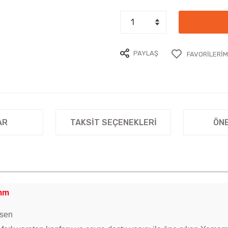
PAYLAŞ
AR
TAKSIT SEÇENEKLERI
ÖNE
7mm
esen