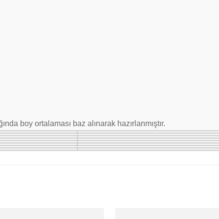
nda boy ortalaması baz alınarak hazırlanmıştır.
ularda yetersiz gördüğünüz noktaları öneri formunu kullanarak tarafımıza il
Bu ürüne ilk yorumu siz yapın!
Yorum Yaz