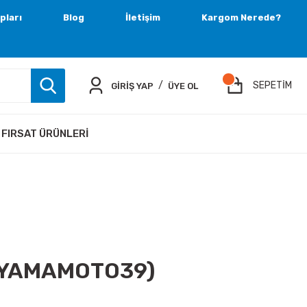
pları
Blog
İletişim
Kargom Nerede?
/
SEPETİM
GİRİŞ YAP
ÜYE OL
FIRSAT ÜRÜNLERI
(YAMAMOTO39)