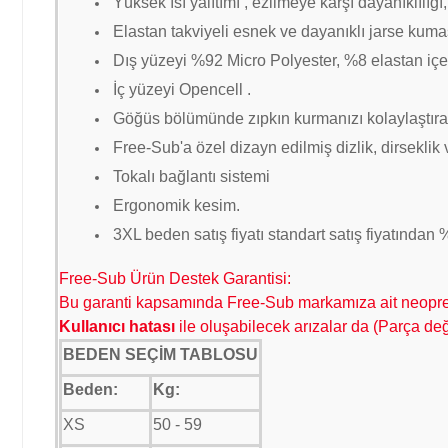
Yüksek ısı yalıtımı , ezilmeye karşı dayanıklılı
Elastan takviyeli esnek ve dayanıklı jarse kuma
Dış yüzeyi %92 Micro Polyester, %8 elastan içeri
İç yüzeyi Opencell .
Göğüs bölümünde zıpkın kurmanızı kolaylaştıran
Free-Sub'a özel dizayn edilmiş dizlik, dirseklik
Tokalı bağlantı sistemi
Ergonomik kesim.
3
XL beden satış fiyatı standart satış fiyatından 
Free-Sub Ürün Destek Garantisi:
Bu garanti kapsamında Free-Sub markamıza ait neopren 
K
ullanıcı hatası
ile oluşabilecek arızalar da (Parça değ
BEDEN SEÇİM TABLOSU
Beden:
Kg:
XS
50 - 59