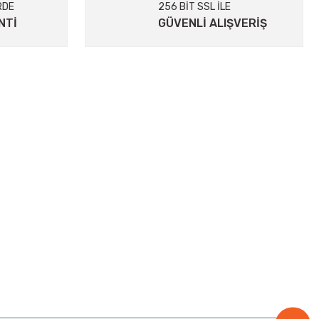
RDE
256 BİT SSL İLE
NTİ
GÜVENLİ ALIŞVERİŞ
ALIŞVERIŞ
Mesafeli Satış Sözleşmesi
Gizlilik ve Güvenlik
İptal İade Koşullari
Banka Hesap Bilgilerimiz