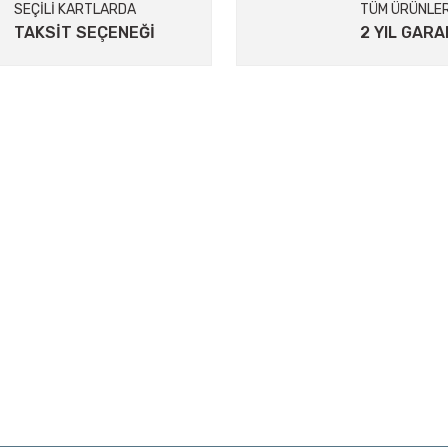
SEÇİLİ KARTLARDA
TÜM ÜRÜNLE
TAKSİT SEÇENEĞİ
2 YIL GARA
Gönder
KURUMSAL
İletişim
İletişim Formu
tum
Havale Bildirim Formu
Kargo Takibi