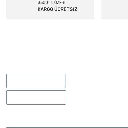
3500 TL ÜZERİ
Ürün fiyatı diğer sitelerden daha pahalı.
KARGO ÜCRETSİZ
Bu ürüne benzer farklı alternatifler olmalı.
ÜYELIK
895 Sok.No:14/A Hisarönü-Konak/İZMİR
Yeni Üyelik
0232 441 0432
Üye Girişi
Şifremi Unut
0232 441 0442