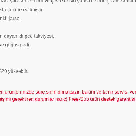
ğı, fark yaratan konforu ve çevre dostu yapısı ile öne çıkan Yama
şla lamine edilmiştir
kli jarse.
 dayanıklı ped takviyesi.
 ve göğüs pedi.
%20 yüksektir.
ürünlerimizde süre sınırı olmaksızın bakım ve tamir servisi ve
işimi gerektiren durumlar hariç) Free-Sub ürün destek garantisi 