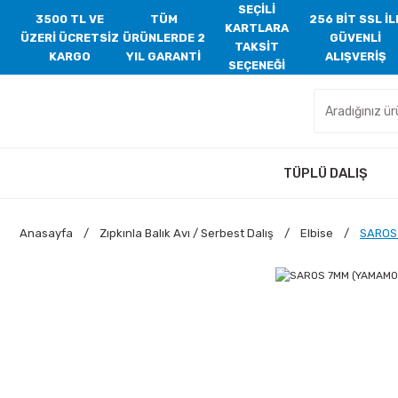
SEÇİLİ
3500 TL VE
TÜM
256 BİT SSL İL
KARTLARA
ÜZERİ ÜCRETSİZ
ÜRÜNLERDE 2
GÜVENLİ
TAKSİT
KARGO
YIL GARANTİ
ALIŞVERİŞ
SEÇENEĞİ
TÜPLÜ DALIŞ
Anasayfa
Zıpkınla Balık Avı / Serbest Dalış
Elbise
SAROS