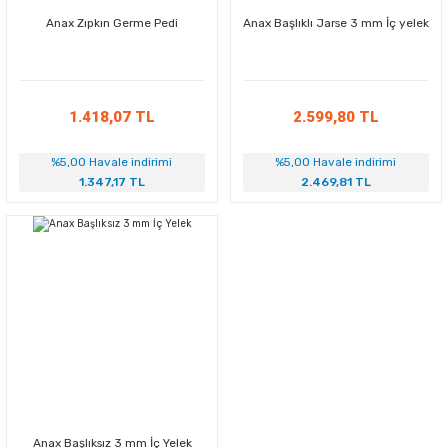
Anax Zıpkın Germe Pedi
Anax Başlıklı Jarse 3 mm İç yelek
ABC Setler (Maske-
Maske-Snorkel-Palet
Yüzme Yardımcıları
Şnorkel-Palet)
Setler
ın
B.C.D (Denge Yeleği)
1.418,07 TL
2.599,80 TL
k
Çanta ve Kutular
%5,00 Havale indirimi
%5,00 Havale indirimi
1.347,17 TL
2.469,81 TL
Zıpkın Lastiği
Konsol (Geyç)
ta
Su Altı Bıçağı
Zıpkın Şişi
Dalış Bilgisayarı
Su Altı Feneri
Su Altı Feneri
Dalış Setleri
Zıpkın Makarası
Şamandıra
Ağırlık ve Kemer
Anax Başlıksız 3 mm İç Yelek