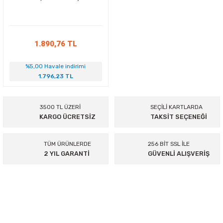
rty
Zıpkın Ucu
Sırt Ağırlığı
Şamandıra
1.890,76 TL
Zıpkın Yedek Parça ve
diven
%5,00 Havale indirimi
Aksesuarları
1.796,23 TL
Aksesuarlar-Bakım-
Ağırlık ve Kemer
Yedek Parça
3500 TL ÜZERİ
SEÇİLİ KARTLARDA
KARGO ÜCRETSİZ
TAKSİT SEÇENEĞİ
Görüntüleme/Işık/Ses
İç Yelek - Şort
Sistemleri
TÜM ÜRÜNLERDE
256 BİT SSL İLE
2 YIL GARANTİ
GÜVENLİ ALIŞVERİŞ
Tabanlı Patik
Sanayi Malzemeleri
ık
895 Sok.No:14/A Hisarönü-Konak/İZMİR