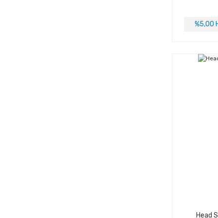
%5,00 H
Head S