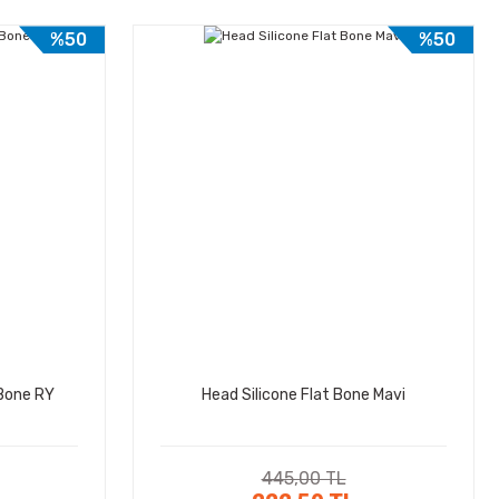
%50
%50
 Bone RY
Head Silicone Flat Bone Mavi
445,00 TL