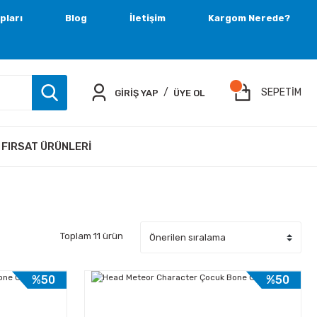
pları
Blog
İletişim
Kargom Nerede?
/
SEPETİM
GİRİŞ YAP
ÜYE OL
FIRSAT ÜRÜNLERI
Toplam 11 ürün
%50
%50