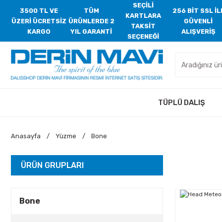
SEÇİLİ
3500 TL VE
TÜM
256 BİT SSL İL
KARTLARA
ÜZERİ ÜCRETSİZ
ÜRÜNLERDE 2
GÜVENLİ
TAKSİT
KARGO
YIL GARANTİ
ALIŞVERİŞ
SEÇENEĞİ
TÜPLÜ DALIŞ
Anasayfa
Yüzme
Bone
ÜRÜN GRUPLARI
Bone