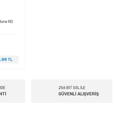
 Bone RD
,88 TL
RDE
256 BİT SSL İLE
NTİ
GÜVENLİ ALIŞVERİŞ