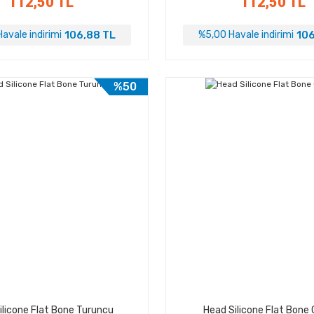
112,50 TL
112,50 TL
106,88 TL
106
avale indirimi
%5,00 Havale indirimi
%50
ilicone Flat Bone Turuncu
Head Silicone Flat Bon