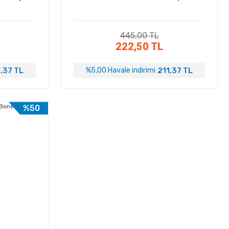
445,00 TL
222,50 TL
,37 TL
211,37 TL
%5,00 Havale indirimi
%50