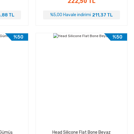
222,50 TL
,88 TL
211,37 TL
%5,00 Havale indirimi
%50
%50
e Gümüş
Head Silicone Flat Bone Beyaz