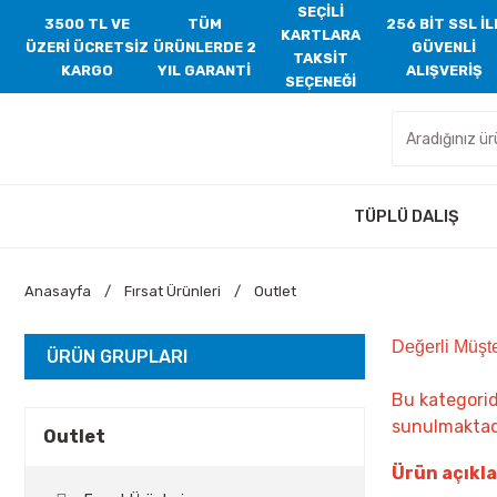
SEÇİLİ
3500 TL VE
TÜM
256 BİT SSL İL
KARTLARA
ÜZERİ ÜCRETSİZ
ÜRÜNLERDE 2
GÜVENLİ
TAKSİT
KARGO
YIL GARANTİ
ALIŞVERİŞ
SEÇENEĞİ
TÜPLÜ DALIŞ
Anasayfa
Fırsat Ürünleri
Outlet
Değerli Müşte
ÜRÜN GRUPLARI
Bu kategorid
sunulmaktad
Outlet
Ürün açıkl