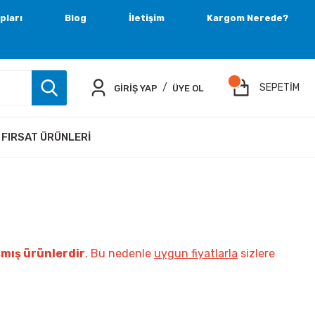
pları
Blog
İletişim
Kargom Nerede?
/
SEPETİM
GİRİŞ YAP
ÜYE OL
FIRSAT ÜRÜNLERI
şmış ürünlerdir
. Bu nedenle
uygun fiyatlarla
sizlere