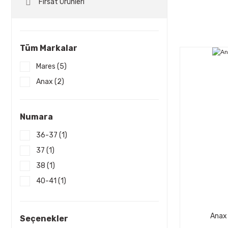
Fırsat Ürünleri
Tüm Markalar
Mares (5)
Anax (2)
Numara
36-37 (1)
37 (1)
38 (1)
40-41 (1)
41-42 (1)
42/43 (1)
Anax 
Seçenekler
44-45 (1)