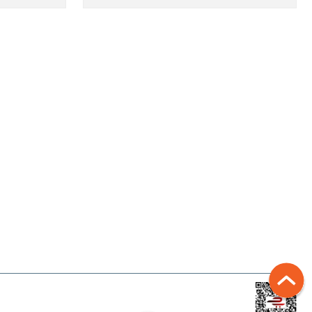
ALIŞVERIŞ
Mesafeli Satış Sözleşmesi
Gizlilik ve Güvenlik
İptal İade Koşullari
Banka Hesap Bilgilerimiz