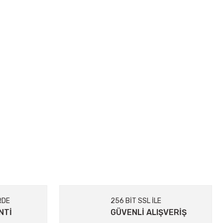
RDE
256 BİT SSL İLE
NTİ
GÜVENLİ ALIŞVERİŞ