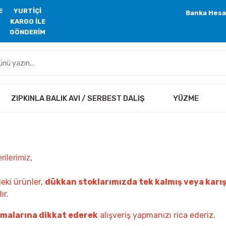
E
YURTİÇİ
Banka Hesa
KARGO İLE
GÖNDERİM
ZIPKINLA BALIK AVI / SERBEST DALIŞ
YÜZME
rilerimiz,
eki ürünler,
dükkan stoklarımızda tek kalmış veya karı
ır.
amalarına dikkat ederek
alışveriş yapmanızı rica ederiz.