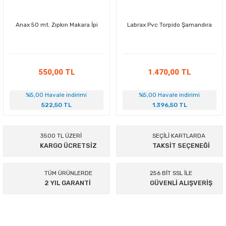
ABC Setler (Maske-
Maske-Snorkel-Palet
Yüzme Yardımcıları
Şnorkel-Palet)
Setler
Anax 50 mt. Zıpkın Makara İpi
Labrax Pvc Torpido Şamandıra
ın
B.C.D (Denge Yeleği)
k
Çanta ve Kutular
550,00 TL
1.470,00 TL
Zıpkın Lastiği
Konsol (Geyç)
%5,00 Havale indirimi
%5,00 Havale indirimi
522,50 TL
1.396,50 TL
ta
Su Altı Bıçağı
3500 TL ÜZERİ
SEÇİLİ KARTLARDA
Zıpkın Şişi
Dalış Bilgisayarı
KARGO ÜCRETSİZ
TAKSİT SEÇENEĞİ
Su Altı Feneri
Su Altı Feneri
TÜM ÜRÜNLERDE
256 BİT SSL İLE
2 YIL GARANTİ
GÜVENLİ ALIŞVERİŞ
Dalış Setleri
Zıpkın Makarası
Şamandıra
Ağırlık ve Kemer