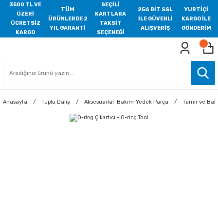
3500 TL VE
SEÇİLİ
TÜM
256 BİT SSL
YURTİÇİ
ÜZERİ
KARTLARA
ÜRÜNLERDE 2
İLE GÜVENLİ
KARGO İLE
ÜCRETSİZ
TAKSİT
YIL GARANTİ
ALIŞVERİŞ
GÖNDERİM
KARGO
SEÇENEĞİ
Anasayfa
Tüplü Dalış
Aksesuarlar-Bakım-Yedek Parça
Tamir ve Bak