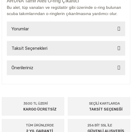
ARUNA Tamir Aleti O-ring Çıkartıcı
Bu alet, tüp vanaları ve regülatör gibi üzerinde o-ring bulunan
scuba takımlarından o-ringlerin çıkarılmasına yardımcı olur.
Yorumlar
Taksit Seçenekleri
Bu ürüne ilk yorumu siz yapın!
Yorum Yaz
Önerileriniz
Bu ürünün fiyat bilgisi, resim, ürün açıklamalarında ve diğer
konularda yetersiz gördüğünüz noktaları öneri formunu
kullanarak tarafımıza iletebilirsiniz.
Görüş ve önerileriniz için teşekkür ederiz.
3500 TL ÜZERİ
SEÇİLİ KARTLARDA
KARGO ÜCRETSİZ
TAKSİT SEÇENEĞİ
Ürün resmi kalitesiz, bozuk veya görüntülenemiyor.
Ürün açıklamasında eksik bilgiler bulunuyor.
TÜM ÜRÜNLERDE
256 BİT SSL İLE
Ürün bilgilerinde hatalar bulunuyor.
2 YIL GARANTİ
GÜVENLİ ALIŞVERİŞ