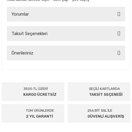
Yorumlar
Taksit Seçenekleri
Bu ürüne ilk yorumu siz yapın!
Yorum Yaz
Önerileriniz
Bu ürünün fiyat bilgisi, resim, ürün açıklamalarında ve diğer
konularda yetersiz gördüğünüz noktaları öneri formunu
kullanarak tarafımıza iletebilirsiniz.
Görüş ve önerileriniz için teşekkür ederiz.
3500 TL ÜZERİ
SEÇİLİ KARTLARDA
KARGO ÜCRETSİZ
TAKSİT SEÇENEĞİ
Ürün resmi kalitesiz, bozuk veya görüntülenemiyor.
Ürün açıklamasında eksik bilgiler bulunuyor.
TÜM ÜRÜNLERDE
256 BİT SSL İLE
Ürün bilgilerinde hatalar bulunuyor.
2 YIL GARANTİ
GÜVENLİ ALIŞVERİŞ
Ürün fiyatı diğer sitelerden daha pahalı.
Bu ürüne benzer farklı alternatifler olmalı.