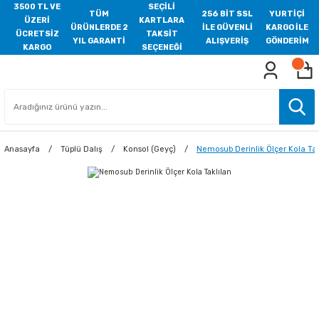
3500 TL VE
SEÇİLİ
TÜM
256 BİT SSL
YURTİÇİ
ÜZERİ
KARTLARA
ÜRÜNLERDE 2
İLE GÜVENLİ
KARGO İLE
ÜCRETSİZ
TAKSİT
YIL GARANTİ
ALIŞVERİŞ
GÖNDERİM
KARGO
SEÇENEĞİ
Anasayfa
Tüplü Dalış
Konsol (Geyç)
Nemosub Derinlik Ölçer Kola Tak