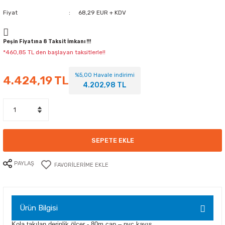
Fiyat
68,29 EUR + KDV
Peşin Fiyatına 8 Taksit İmkanı !!!
*460,85 TL den başlayan taksitlerle!!
%5,00 Havale indirimi
4.424,19 TL
4.202,98 TL
SEPETE EKLE
PAYLAŞ
Ürün Bilgisi
Kola takılan derinlik ölçer - 80m çap – pvc kayış