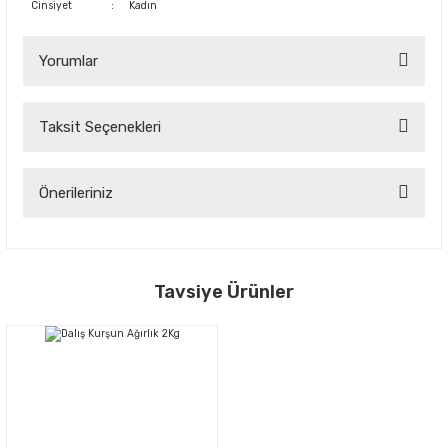
Cinsiyet
:
Kadın
Yorumlar
Taksit Seçenekleri
Bu ürüne ilk yorumu siz yapın!
Yorum Yaz
Önerileriniz
Bu ürünün fiyat bilgisi, resim, ürün açıklamalarında ve diğer
konularda yetersiz gördüğünüz noktaları öneri formunu
kullanarak tarafımıza iletebilirsiniz.
Görüş ve önerileriniz için teşekkür ederiz.
Tavsiye Ürünler
Ürün resmi kalitesiz, bozuk veya görüntülenemiyor.
Ürün açıklamasında eksik bilgiler bulunuyor.
Ürün bilgilerinde hatalar bulunuyor.
Ürün fiyatı diğer sitelerden daha pahalı.
Bu ürüne benzer farklı alternatifler olmalı.