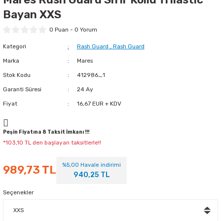
Bayan XXS
rty
Zıpkın Ucu
0 Puan - 0 Yorum
Sırt Ağırlığı
Şamandıra
Kategori
Rash Guard
,
Rash Guard
Marka
Mares
Zıpkın Yedek Parça ve
diven
Aksesuarları
Stok Kodu
412986_1
Garanti Süresi
24 Ay
Aksesuarlar-Bakım-
Ağırlık ve Kemer
Yedek Parça
Fiyat
16,67 EUR + KDV
Görüntüleme/Işık/Ses
İç Yelek - Şort
Sistemleri
Peşin Fiyatına 8 Taksit İmkanı !!!
*103,10 TL den başlayan taksitlerle!!
Tabanlı Patik
%5,00 Havale indirimi
989,73 TL
940,25 TL
Sanayi Malzemeleri
Seçenekler
ık