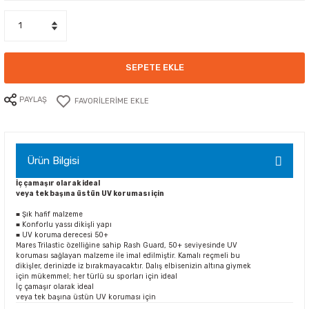
Kompresör
Rash Guard
SEPETE EKLE
 Yelek
PAYLAŞ
Ürün Bilgisi
İç çamaşır olarak ideal
veya tek başına üstün UV koruması için
■ Şık hafif malzeme
■ Konforlu yassı dikişli yapı
■ UV koruma derecesi 50+
Mares Trilastic özelliğine sahip Rash Guard, 50+ seviyesinde UV
koruması sağlayan malzeme ile imal edilmiştir. Kamalı reçmeli bu
dikişler, derinizde iz bırakmayacaktır. Dalış elbisenizin altına giymek
için mükemmel; her türlü su sporları için ideal
İç çamaşır olarak ideal
veya tek başına üstün UV koruması için