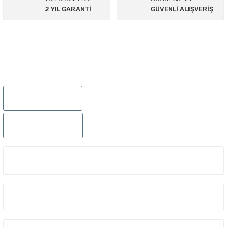
2 YIL GARANTİ
GÜVENLİ ALIŞVERİŞ
895 Sok.No:14/A Hisarönü-Konak/İZMİR
0232 441 0432
0232 441 0442
ÜYELIK
KURUMSAL