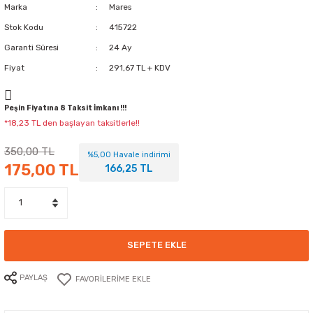
Marka
Mares
Stok Kodu
415722
Garanti Süresi
24 Ay
Fiyat
291,67 TL + KDV
Peşin Fiyatına 8 Taksit İmkanı !!!
*18,23 TL den başlayan taksitlerle!!
350,00 TL
%5,00 Havale indirimi
175,00 TL
166,25 TL
SEPETE EKLE
PAYLAŞ