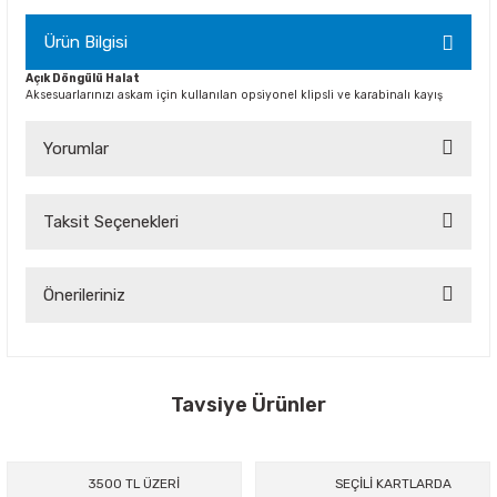
Ürün Bilgisi
Açık Döngülü Halat
Aksesuarlarınızı askam için kullanılan opsiyonel klipsli ve karabinalı kayış
Yorumlar
Taksit Seçenekleri
Bu ürüne ilk yorumu siz yapın!
Yorum Yaz
Önerileriniz
Bu ürünün fiyat bilgisi, resim, ürün açıklamalarında ve diğer
konularda yetersiz gördüğünüz noktaları öneri formunu
kullanarak tarafımıza iletebilirsiniz.
Görüş ve önerileriniz için teşekkür ederiz.
Tavsiye Ürünler
Ürün resmi kalitesiz, bozuk veya görüntülenemiyor.
%50
Ürün açıklamasında eksik bilgiler bulunuyor.
3500 TL ÜZERİ
SEÇİLİ KARTLARDA