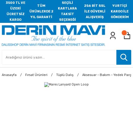
3500 TL VE
SEÇİLİ
TÜM
256 BİT SSL
YURTİÇİ
ÜZERİ
KARTLARA
ÜRÜNLERDE 2
İLE GÜVENLİ
KARGO İLE
ÜCRETSİZ
TAKSİT
YIL GARANTİ
ALIŞVERİŞ
GÖNDERİM
KARGO
SEÇENEĞİ
Anasayfa
Fırsat Ürünleri
Tüplü Dalış
Aksesuar - Bakım - Yedek Parç