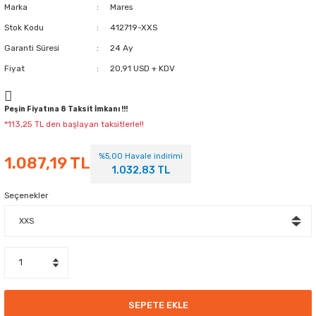
Marka
Mares
Stok Kodu
412719-XXS
Garanti Süresi
24 Ay
Fiyat
20,91 USD + KDV
Peşin Fiyatına 8 Taksit İmkanı !!!
*113,25 TL den başlayan taksitlerle!!
%5,00 Havale indirimi
1.087,19 TL
1.032,83 TL
Seçenekler
SEPETE EKLE