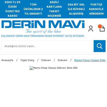
3500 TL VE
SEÇİLİ
TÜM
256 BİT SSL
YURTİÇİ
ÜZERİ
KARTLARA
ÜRÜNLERDE 2
İLE GÜVENLİ
KARGO İLE
ÜCRETSİZ
TAKSİT
YIL GARANTİ
ALIŞVERİŞ
GÖNDERİM
KARGO
SEÇENEĞİ
Anasayfa
Tüplü Dalış
Eldiven
Eldiven
Mares Flexa Classic Eld