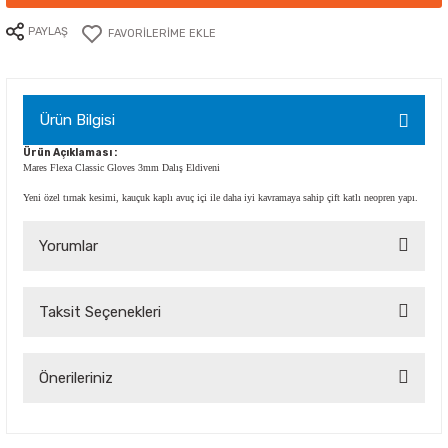
PAYLAŞ
Ürün Bilgisi
Ürün Açıklaması :
Mares Flexa Classic Gloves 3mm Dalış Eldiveni
Yeni özel tırnak kesimi, kauçuk kaplı avuç içi ile daha iyi kavramaya sahip çift katlı neopren yapı.
Yorumlar
Taksit Seçenekleri
Bu ürüne ilk yorumu siz yapın!
Yorum Yaz
Önerileriniz
Bu ürünün fiyat bilgisi, resim, ürün açıklamalarında ve diğer
konularda yetersiz gördüğünüz noktaları öneri formunu