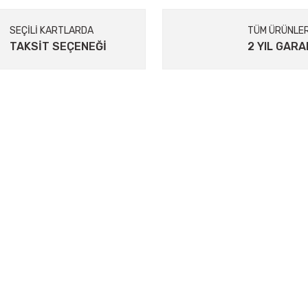
SEÇİLİ KARTLARDA
TÜM ÜRÜNLE
TAKSİT SEÇENEĞİ
2 YIL GARA
Gönder
KURUMSAL
İletişim
İletişim Formu
tum
Havale Bildirim Formu
Kargo Takibi