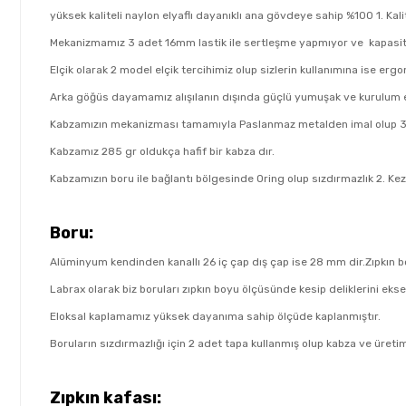
yüksek kaliteli naylon elyaflı dayanıklı ana gövdeye sahip %100 1. Kal
Mekanizmamız 3 adet 16mm lastik ile sertleşme yapmıyor ve kapasit
Elçik olarak 2 model elçik tercihimiz olup sizlerin kullanımına ise erg
Arka göğüs dayamamız alışılanın dışında güçlü yumuşak ve kurulum es
Kabzamızın mekanizması tamamıyla Paslanmaz metalden imal olup 316
Kabzamız 285 gr oldukça hafif bir kabza dır.
Kabzamızın boru ile bağlantı bölgesinde Oring olup sızdırmazlık 2. Kez 
Boru:
Alüminyum kendinden kanallı 26 iç çap dış çap ise 28 mm dir.Zıpkın boru
Labrax olarak biz boruları zıpkın boyu ölçüsünde kesip deliklerini ek
Eloksal kaplamamız yüksek dayanıma sahip ölçüde kaplanmıştır.
Boruların sızdırmazlığı için 2 adet tapa kullanmış olup kabza ve üreti
Zıpkın kafası: