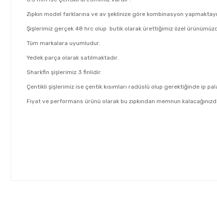
Zıpkın model farklarına ve av şeklinize göre kombinasyon yapmaktayı
Şişlerimiz gerçek 48 hrc olup butik olarak ürettiğimiz özel ürünümüzd
Tüm markalara uyumludur.
Yedek parça olarak satılmaktadır.
Sharkfin şişlerimiz 3 finlidir.
Çentikli şişlerimiz ise çentik kısımları radüslü olup gerektiğinde ip palam
Fiyat ve performans ürünü olarak bu zıpkından memnun kalacağınızda
Bu ürünün fiyat bilgisi, resim, ürün açıklamalarında ve diğer kon
Görüş ve önerileriniz için teşekkür ederiz.
Ürün resmi kalitesiz, bozuk veya görüntülenemiyor.