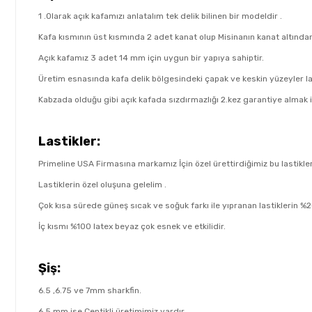
1 .Olarak açık kafamızı anlatalım tek delik bilinen bir modeldir .
Kafa kısmının üst kısmında 2 adet kanat olup Misinanın kanat altınd
Açık kafamız 3 adet 14 mm için uygun bir yapıya sahiptir.
Üretim esnasında kafa delik bölgesindeki çapak ve keskin yüzeyler las
Kabzada olduğu gibi açık kafada sızdırmazlığı 2.kez garantiye almak 
Lastikler:
Primeline USA Firmasına markamız İçin özel ürettirdiğimiz bu lastikle
Lastiklerin özel oluşuna gelelim .
Çok kısa sürede güneş sıcak ve soğuk farkı ile yıpranan lastiklerin %
İç kısmı %100 latex beyaz çok esnek ve etkilidir.
Şiş:
6.5 ,6.75 ve 7mm sharkfin.
6.5 mm ise Çentikli üretimimiz vardır .