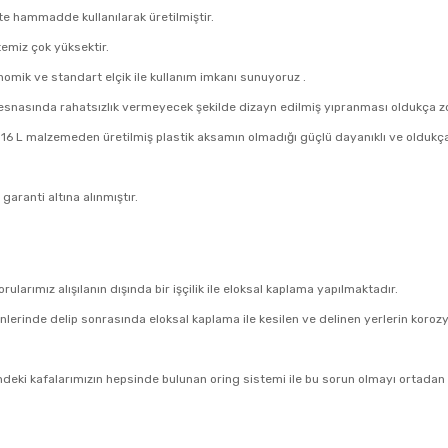
ite hammadde kullanılarak üretilmiştir.
emiz çok yüksektir.
onomik ve standart elçik ile kullanım imkanı sunuyoruz .
nasında rahatsızlık vermeyecek şekilde dizayn edilmiş yıpranması oldukça zor
 L malzemeden üretilmiş plastik aksamın olmadığı güçlü dayanıklı ve oldukç
garanti altına alınmıştır.
larımız alışılanın dışında bir işçilik ile eloksal kaplama yapılmaktadır.
senlerinde delip sonrasında eloksal kaplama ile kesilen ve delinen yerlerin koro
mdeki kafalarımızın hepsinde bulunan oring sistemi ile bu sorun olmayı ortadan 