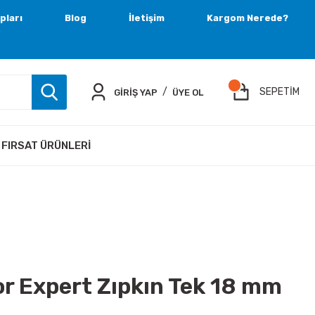
pları
Blog
İletişim
Kargom Nerede?
/
SEPETİM
GİRİŞ YAP
ÜYE OL
FIRSAT ÜRÜNLERI
r Expert Zıpkın Tek 18 mm