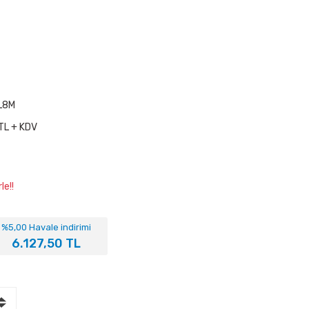
L8M
TL + KDV
le!!
%5,00 Havale indirimi
6.127,50 TL