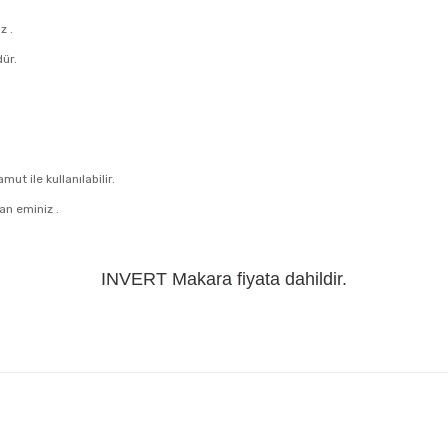
z .
ür.
ut ile kullanılabilir.
n eminiz .
INVERT Makara fiyata dahildir.
ularda yetersiz gördüğünüz noktaları öneri formunu kullanarak tarafımıza il
Bu ürüne ilk yorumu siz yapın!
Yorum Yaz