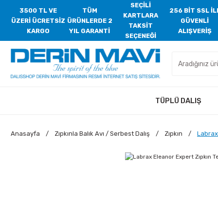
SEÇİLİ
3500 TL VE
TÜM
256 BİT SSL İL
KARTLARA
ÜZERİ ÜCRETSİZ
ÜRÜNLERDE 2
GÜVENLİ
TAKSİT
KARGO
YIL GARANTİ
ALIŞVERİŞ
SEÇENEĞİ
TÜPLÜ DALIŞ
Anasayfa
Zıpkınla Balık Avı / Serbest Dalış
Zıpkın
Labrax