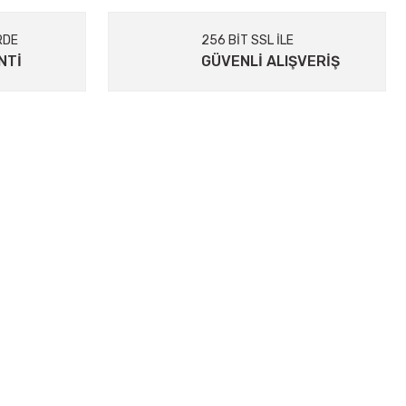
RDE
256 BİT SSL İLE
NTİ
GÜVENLİ ALIŞVERİŞ
ALIŞVERIŞ
Mesafeli Satış Sözleşmesi
Gizlilik ve Güvenlik
İptal İade Koşullari
Banka Hesap Bilgilerimiz