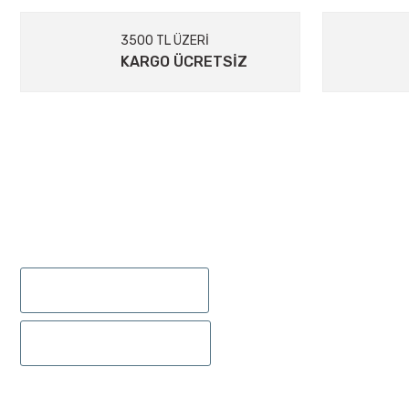
Ürün açıklamasında eksik bilgiler bulunuyor.
Ürün bilgilerinde hatalar bulunuyor.
3500 TL ÜZERİ
Ürün fiyatı diğer sitelerden daha pahalı.
KARGO ÜCRETSİZ
Bu ürüne benzer farklı alternatifler olmalı.
ÜYELIK
895 Sok.No:14/A Hisarönü-Konak/İZMİR
Yeni Üyelik
0232 441 0432
Üye Girişi
Şifremi Unut
0232 441 0442