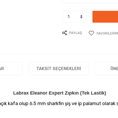
PAYLAŞ
AR
TAKSIT SEÇENEKLERI
ÖNE
Labrax Eleanor Expert Zıpkın (Tek Lastik)
açık kafa olup 6.5 mm sharkfin şiş ve ip palamut olarak s