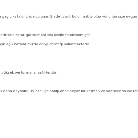
an geçip kafa önünde bulunan 2 adet yarık bulunmakta olup yönünün size uygun o
tiklerin zarar görmemesi için özelle temizlenmiştir.
için açık kafalarımızda oring desteği bulunmaktadır.
r yüksek performans lastikleridir.
20 daha dayanıklı UV özelliğe sahip önce beyaz bir katman ve sonrasında ise ren