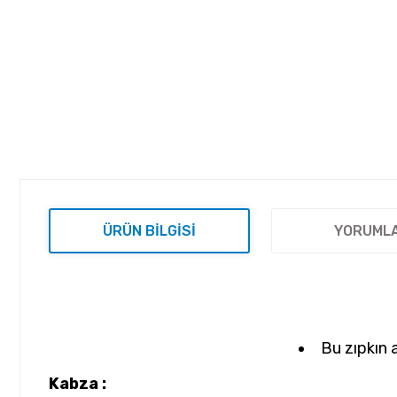
ÜRÜN BILGISI
YORUML
Bu zıpkın 
Kabza :