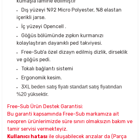
kumaşla lamine edilmiştir
Dış yüzeyi %92 Micro Polyester, %8 elastan
içerikli jarse.
İç yüzeyi Opencell .
Göğüs bölümünde zıpkın kurmanızı
kolaylaştıran dayanıklı ped takviyesi.
Free-Sub'a özel dizayn edilmiş dizlik, dirseklik
ve göğüs pedi.
Tokalı bağlantı sistemi
Ergonomik kesim.
3
XL beden satış fiyatı standart satış fiyatından
%20 yüksektir.
Free-Sub Ürün Destek Garantisi:
Bu garanti kapsamında Free-Sub markamıza ait
neopren ürünlerimizde süre sınırı olmaksızın bakım ve
tamir servisi vermekteyiz.
K
ullanıcı hatası
ile oluşabilecek arızalar da (Parça