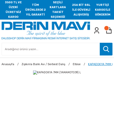
3500 TL VE
SEÇİLİ
TÜM
256 BİT SSL
YURTİÇİ
ÜZERİ
KARTLARA
ÜRÜNLERDE 2
İLE GÜVENLİ
KARGO İLE
ÜCRETSİZ
TAKSİT
YIL GARANTİ
ALIŞVERİŞ
GÖNDERİM
KARGO
SEÇENEĞİ
Anasayfa
Zıpkınla Balık Avı / Serbest Dalış
Elbise
KAPADOKYA 7MM (