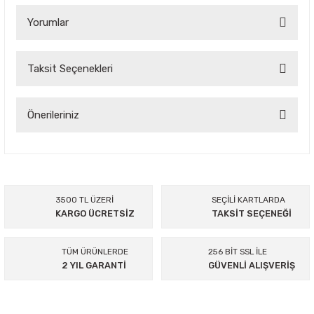
Yorumlar
Taksit Seçenekleri
Bu ürüne ilk yorumu siz yapın!
Yorum Yaz
Önerileriniz
Bu ürünün fiyat bilgisi, resim, ürün açıklamalarında ve diğer
konularda yetersiz gördüğünüz noktaları öneri formunu
kullanarak tarafımıza iletebilirsiniz.
Görüş ve önerileriniz için teşekkür ederiz.
3500 TL ÜZERİ
SEÇİLİ KARTLARDA
KARGO ÜCRETSİZ
TAKSİT SEÇENEĞİ
Ürün resmi kalitesiz, bozuk veya görüntülenemiyor.
Ürün açıklamasında eksik bilgiler bulunuyor.
TÜM ÜRÜNLERDE
256 BİT SSL İLE
Ürün bilgilerinde hatalar bulunuyor.
2 YIL GARANTİ
GÜVENLİ ALIŞVERİŞ
Ürün fiyatı diğer sitelerden daha pahalı.
Bu ürüne benzer farklı alternatifler olmalı.