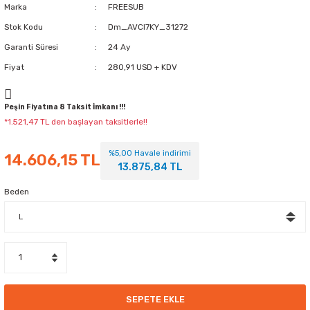
Marka
FREESUB
Stok Kodu
Dm_AVCI7KY_31272
Garanti Süresi
24 Ay
Fiyat
280,91 USD + KDV
Peşin Fiyatına 8 Taksit İmkanı !!!
*1.521,47 TL den başlayan taksitlerle!!
%5,00 Havale indirimi
14.606,15 TL
13.875,84 TL
Beden
SEPETE EKLE