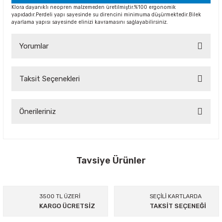
Klora dayanıklı neopren malzemeden üretilmiştir.%100 ergonomik
yapıdadır.Perdeli yapı sayesinde su direncini minimuma düşürmektedir.Bilek
ayarlama yapısı sayesinde elinizi kavramasını sağlayabilirsiniz.
Yorumlar
Taksit Seçenekleri
Bu ürüne ilk yorumu siz yapın!
Yorum Yaz
Önerileriniz
Bu ürünün fiyat bilgisi, resim, ürün açıklamalarında ve diğer
konularda yetersiz gördüğünüz noktaları öneri formunu
kullanarak tarafımıza iletebilirsiniz.
Görüş ve önerileriniz için teşekkür ederiz.
Tavsiye Ürünler
Ürün resmi kalitesiz, bozuk veya görüntülenemiyor.
%50
Ürün açıklamasında eksik bilgiler bulunuyor.
3500 TL ÜZERİ
SEÇİLİ KARTLARDA
KARGO ÜCRETSİZ
TAKSİT SEÇENEĞİ
Ürün bilgilerinde hatalar bulunuyor.