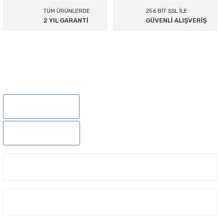
Ürün fiyatı diğer sitelerden daha pahalı.
TÜM ÜRÜNLERDE
256 BİT SSL İLE
Bu ürüne benzer farklı alternatifler olmalı.
2 YIL GARANTİ
GÜVENLİ ALIŞVERİŞ
Gönder
895 Sok.No:14/A Hisarönü-Konak/İZMİR
0232 441 0432
Head Meteor Character Çocuk Bone Gözlük Seti
0232 441 0442
698,00 TL
349,00 TL
ÜYELIK
%5,00 Havale indirimi
331,55 TL
KURUMSAL
%50