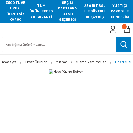
3500 TL VE
SEÇİLİ
TÜM
256 BİT SSL
YURTİÇİ
ÜZERİ
KARTLARA
ÜRÜNLERDE 2
İLE GÜVENLİ
KARGO İLE
ÜCRETSİZ
TAKSİT
YIL GARANTİ
ALIŞVERİŞ
GÖNDERİM
KARGO
SEÇENEĞİ
Anasayfa
Fırsat Ürünleri
Yüzme
Yüzme Yardımcıları
Head Yüzm