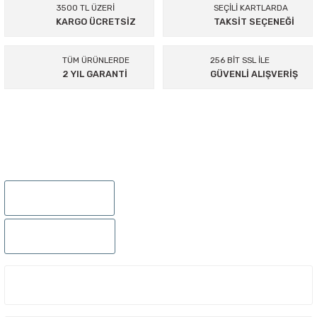
3500 TL ÜZERİ
SEÇİLİ KARTLARDA
KARGO ÜCRETSİZ
TAKSİT SEÇENEĞİ
Ürün resmi kalitesiz, bozuk veya görüntülenemiyor.
Ürün açıklamasında eksik bilgiler bulunuyor.
TÜM ÜRÜNLERDE
256 BİT SSL İLE
Ürün bilgilerinde hatalar bulunuyor.
2 YIL GARANTİ
GÜVENLİ ALIŞVERİŞ
Ürün fiyatı diğer sitelerden daha pahalı.
Bu ürüne benzer farklı alternatifler olmalı.
895 Sok.No:14/A Hisarönü-Konak/İZMİR
Gönder
0232 441 0432
0232 441 0442
ÜYELIK