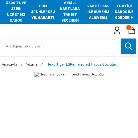
3500 TL VE
SEÇİLİ
TÜM
256 BİT SSL
YURTİÇİ
ÜZERİ
KARTLARA
ÜRÜNLERDE 2
İLE GÜVENLİ
KARGO İLE
ÜCRETSİZ
TAKSİT
YIL GARANTİ
ALIŞVERİŞ
GÖNDERİM
KARGO
SEÇENEĞİ
Anasayfa
Yüzme
Head Tiger LSR+ mirrored Havuz Gözlüğü