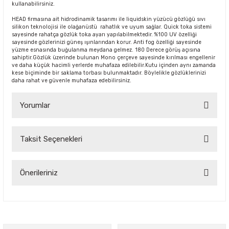
kullanabilirsiniz.
HEAD firmasına ait hidrodinamik tasarımı ile liquidskin yüzücü gözlüğü sıvı
silikon teknolojisi ile olağanüstü rahatlık ve uyum sağlar. Quick toka sistemi
sayesinde rahatça gözlük toka ayarı yapılabilmektedir. %100 UV özelliği
sayesinde gözlerinizi güneş ışınlarından korur. Anti fog özelliği sayesinde
yüzme esnasında buğulanma meydana gelmez. 180 Derece görüş açısına
sahiptir.Gözlük üzerinde bulunan Mono çerçeve sayesinde kırılması engellenir
ve daha küçük hacimli yerlerde muhafaza edilebilir.Kutu içinden aynı zamanda
kese biçiminde bir saklama torbası bulunmaktadır. Böylelikle gözlüklerinizi
daha rahat ve güvenle muhafaza edebilirsiniz.
Yorumlar
Taksit Seçenekleri
Bu ürüne ilk yorumu siz yapın!
Yorum Yaz
Önerileriniz
Bu ürünün fiyat bilgisi, resim, ürün açıklamalarında ve diğer
konularda yetersiz gördüğünüz noktaları öneri formunu
kullanarak tarafımıza iletebilirsiniz.
Görüş ve önerileriniz için teşekkür ederiz.