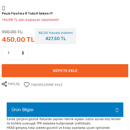
Peşin Fiyatına 8 Taksit İmkanı !!!
*46,88 TL den başlayan taksitlerle!!
900,00 TL
%5,00 Havale indirimi
450,00 TL
427,50 TL
SEPETE EKLE
PAYLAŞ
Ürün Bilgisi
Esnek çerçeve gözlük İtalya'da yapılan teknik açıdan üstün aynalı düz lensler
ile birlikte yumuşak TPR malzeme kullanılarak üretilmiştir.
HEAD gelişmiş toka sistemi güvenli ve kolay ayarlama uyum içerisinde