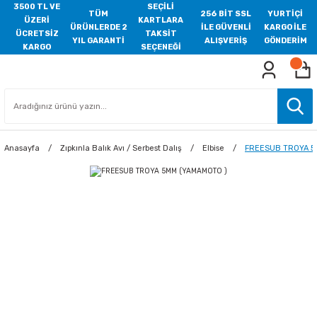
3500 TL VE
SEÇİLİ
TÜM
256 BİT SSL
YURTİÇİ
ÜZERİ
KARTLARA
ÜRÜNLERDE 2
İLE GÜVENLİ
KARGO İLE
ÜCRETSİZ
TAKSİT
YIL GARANTİ
ALIŞVERİŞ
GÖNDERİM
KARGO
SEÇENEĞİ
Anasayfa
Zıpkınla Balık Avı / Serbest Dalış
Elbise
FREESUB TROYA 5