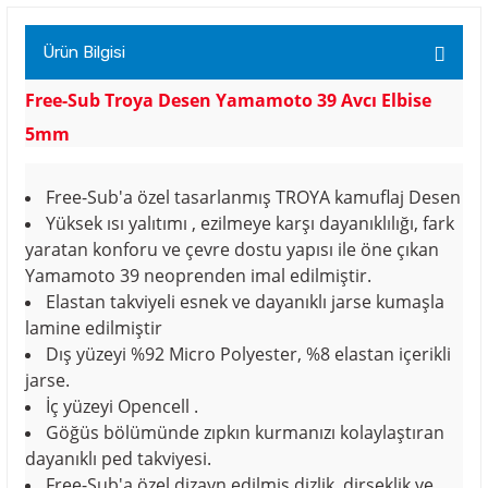
Ürün Bilgisi
Free-Sub Troya Desen Yamamoto 39 Avcı Elbise
5mm
Free-Sub'a özel tasarlanmış TROYA kamuflaj Desen
Yüksek ısı yalıtımı , ezilmeye karşı dayanıklılığı, fark
yaratan konforu ve çevre dostu yapısı ile öne çıkan
Yamamoto 39 neoprenden imal edilmiştir.
Elastan takviyeli esnek ve dayanıklı jarse kumaşla
lamine edilmiştir
Dış yüzeyi %92 Micro Polyester, %8 elastan içerikli
jarse.
İç yüzeyi Opencell .
Göğüs bölümünde zıpkın kurmanızı kolaylaştıran
dayanıklı ped takviyesi.
Free-Sub'a özel dizayn edilmiş dizlik, dirseklik ve