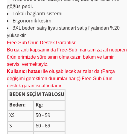
göğüs pedi.
Tokalı bağlantı sistemi
Ergonomik kesim.
3
XL beden satış fiyatı standart satış fiyatından %20
yüksektir.
Free-Sub Ürün Destek Garantisi:
Bu garanti kapsamında Free-Sub markamıza ait neopren
ürünlerimizde süre sınırı olmaksızın bakım ve tamir
servisi vermekteyiz.
K
ullanıcı hatası
ile oluşabilecek arızalar da (Parça
değişimi gerektiren durumlar hariç) Free-Sub ürün
destek garantisi altındadır.
BEDEN SEÇİM TABLOSU
Beden:
Kg:
XS
50 - 59
S
60 - 69