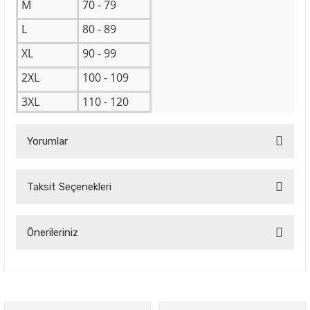
M
70 - 79
L
80 - 89
XL
90 - 99
2XL
100 - 109
3XL
110 - 120
Yorumlar
Taksit Seçenekleri
Bu ürüne ilk yorumu siz yapın!
Yorum Yaz
Önerileriniz
Bu ürünün fiyat bilgisi, resim, ürün açıklamalarında ve diğer
konularda yetersiz gördüğünüz noktaları öneri formunu
kullanarak tarafımıza iletebilirsiniz.
Görüş ve önerileriniz için teşekkür ederiz.