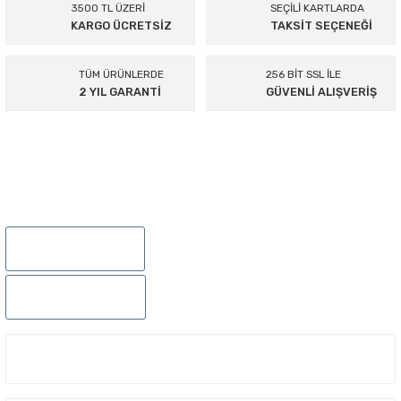
3500 TL ÜZERİ
SEÇİLİ KARTLARDA
KARGO ÜCRETSİZ
TAKSİT SEÇENEĞİ
Ürün resmi kalitesiz, bozuk veya görüntülenemiyor.
Ürün açıklamasında eksik bilgiler bulunuyor.
TÜM ÜRÜNLERDE
256 BİT SSL İLE
Ürün bilgilerinde hatalar bulunuyor.
2 YIL GARANTİ
GÜVENLİ ALIŞVERİŞ
Ürün fiyatı diğer sitelerden daha pahalı.
Bu ürüne benzer farklı alternatifler olmalı.
895 Sok.No:14/A Hisarönü-Konak/İZMİR
Gönder
0232 441 0432
0232 441 0442
ÜYELIK