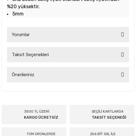
%20 yüksektir.
5mm
Yorumlar
Taksit Seçenekleri
Bu ürüne ilk yorumu siz yapın!
Yorum Yaz
Önerileriniz
Bu ürünün fiyat bilgisi, resim, ürün açıklamalarında ve diğer
konularda yetersiz gördüğünüz noktaları öneri formunu
kullanarak tarafımıza iletebilirsiniz.
Görüş ve önerileriniz için teşekkür ederiz.
3500 TL ÜZERİ
SEÇİLİ KARTLARDA
KARGO ÜCRETSİZ
TAKSİT SEÇENEĞİ
Ürün resmi kalitesiz, bozuk veya görüntülenemiyor.
Ürün açıklamasında eksik bilgiler bulunuyor.
TÜM ÜRÜNLERDE
256 BİT SSL İLE
Ürün bilgilerinde hatalar bulunuyor.