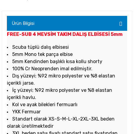
Ürün Bilgisi
FREE-SUB 4 MEVSİM TAKIM DALIŞ ELBİSESİ 5mm
Scuba tüplü dalış elbisesi
5mm Mono tek parça elbise
5mm Kendinden başlıklı kısa kollu shorty
100% Cr Neoprenden imal edilmiştir.
Dış yüzeyi; %92 mikro polyester ve %8 elastan
içerikli jarse.
İç yüzeyi; %92 mikro polyester ve %8 elastan
içerikli havlu.
Kol ve ayak bilekleri fermuarlı
YKK Fermuar
Standart olarak XS-S-M-L-XL-2XL-3XL beden
olarak üretilmektedir
3XL beden satış fiyatı standart satış fiyatından