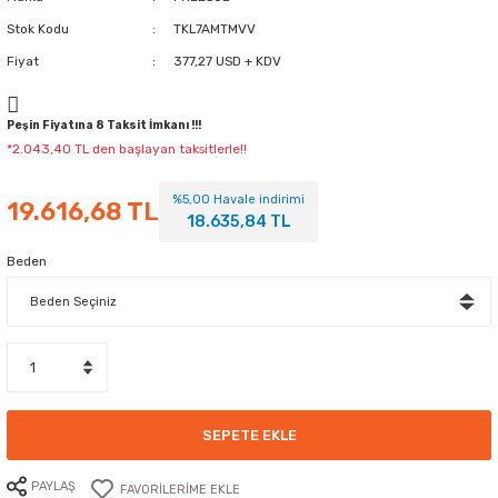
Stok Kodu
TKL7AMTMVV
Fiyat
377,27 USD + KDV
Peşin Fiyatına 8 Taksit İmkanı !!!
*2.043,40 TL den başlayan taksitlerle!!
%5,00 Havale indirimi
19.616,68 TL
18.635,84 TL
Beden
SEPETE EKLE
PAYLAŞ