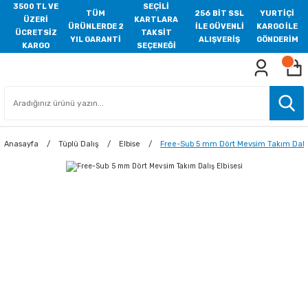
3500 TL VE
SEÇİLİ
TÜM
256 BİT SSL
YURTİÇİ
ÜZERİ
KARTLARA
ÜRÜNLERDE 2
İLE GÜVENLİ
KARGO İLE
ÜCRETSİZ
TAKSİT
YIL GARANTİ
ALIŞVERİŞ
GÖNDERİM
KARGO
SEÇENEĞİ
Anasayfa
Tüplü Dalış
Elbise
Free-Sub 5 mm Dört Mevsim Takım Dalış