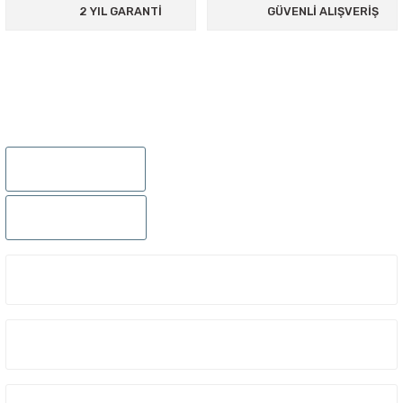
2 YIL GARANTİ
GÜVENLİ ALIŞVERİŞ
Ürün fiyatı diğer sitelerden daha pahalı.
Bu ürüne benzer farklı alternatifler olmalı.
895 Sok.No:14/A Hisarönü-Konak/İZMİR
Gönder
0232 441 0432
0232 441 0442
ÜYELIK
KURUMSAL