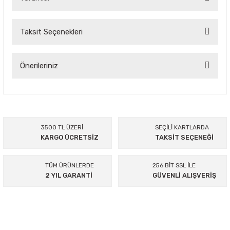
Taksit Seçenekleri
Bu ürüne ilk yorumu siz yapın!
Yorum Yaz
Önerileriniz
Bu ürünün fiyat bilgisi, resim, ürün açıklamalarında ve diğer
konularda yetersiz gördüğünüz noktaları öneri formunu
kullanarak tarafımıza iletebilirsiniz.
Görüş ve önerileriniz için teşekkür ederiz.
3500 TL ÜZERİ
SEÇİLİ KARTLARDA
KARGO ÜCRETSİZ
TAKSİT SEÇENEĞİ
Ürün resmi kalitesiz, bozuk veya görüntülenemiyor.
Ürün açıklamasında eksik bilgiler bulunuyor.
TÜM ÜRÜNLERDE
256 BİT SSL İLE
Ürün bilgilerinde hatalar bulunuyor.
2 YIL GARANTİ
GÜVENLİ ALIŞVERİŞ
Ürün fiyatı diğer sitelerden daha pahalı.
Bu ürüne benzer farklı alternatifler olmalı.