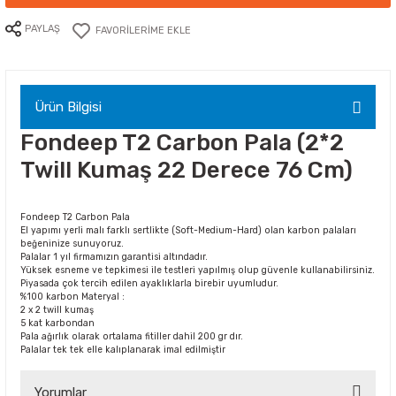
PAYLAŞ
Ürün Bilgisi
Fondeep T2 Carbon Pala (2*2
Twill Kumaş 22 Derece 76 Cm)
Fondeep T2 Carbon Pala
El yapımı yerli malı farklı sertlikte (Soft-Medium-Hard) olan karbon palaları
beğeninize sunuyoruz.
Palalar 1 yıl firmamızın garantisi altındadır.
Yüksek esneme ve tepkimesi ile testleri yapılmış olup güvenle kullanabilirsiniz.
Piyasada çok tercih edilen ayaklıklarla birebir uyumludur.
%100 karbon Materyal :
2 x 2 twill kumaş
5 kat karbondan
Pala ağırlık olarak ortalama fitiller dahil 200 gr dır.
Palalar tek tek elle kalıplanarak imal edilmiştir
Yorumlar