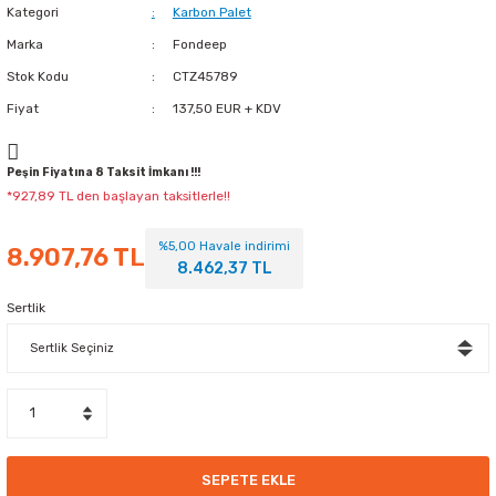
Kategori
Karbon Palet
Marka
Fondeep
Stok Kodu
CTZ45789
Fiyat
137,50 EUR + KDV
Peşin Fiyatına 8 Taksit İmkanı !!!
*927,89 TL den başlayan taksitlerle!!
%5,00 Havale indirimi
8.907,76 TL
8.462,37 TL
Sertlik
SEPETE EKLE