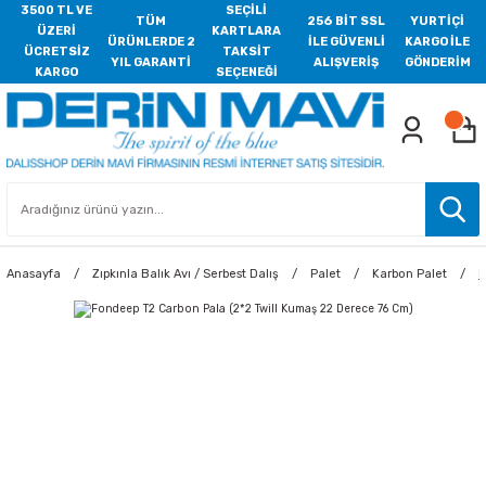
3500 TL VE
SEÇİLİ
TÜM
256 BİT SSL
YURTİÇİ
ÜZERİ
KARTLARA
ÜRÜNLERDE 2
İLE GÜVENLİ
KARGO İLE
ÜCRETSİZ
TAKSİT
YIL GARANTİ
ALIŞVERİŞ
GÖNDERİM
KARGO
SEÇENEĞİ
Anasayfa
Zıpkınla Balık Avı / Serbest Dalış
Palet
Karbon Palet
F