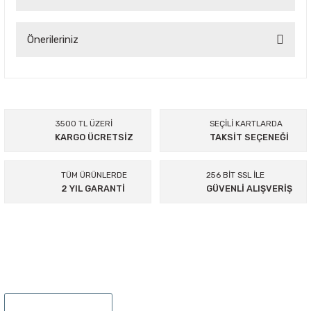
Yorum Yaz
Önerileriniz
Bu ürünün fiyat bilgisi, resim, ürün açıklamalarında ve diğer
konularda yetersiz gördüğünüz noktaları öneri formunu
kullanarak tarafımıza iletebilirsiniz.
Görüş ve önerileriniz için teşekkür ederiz.
3500 TL ÜZERİ
SEÇİLİ KARTLARDA
KARGO ÜCRETSİZ
TAKSİT SEÇENEĞİ
Ürün resmi kalitesiz, bozuk veya görüntülenemiyor.
Ürün açıklamasında eksik bilgiler bulunuyor.
TÜM ÜRÜNLERDE
256 BİT SSL İLE
Ürün bilgilerinde hatalar bulunuyor.
2 YIL GARANTİ
GÜVENLİ ALIŞVERİŞ
Ürün fiyatı diğer sitelerden daha pahalı.
Bu ürüne benzer farklı alternatifler olmalı.
895 Sok.No:14/A Hisarönü-Konak/İZMİR
Gönder
0232 441 0432