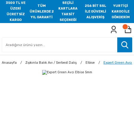
3500 TL VE
SEÇİLİ
TÜM
256 BİT SSL
YURTİÇİ
ÜZERİ
KARTLARA
ÜRÜNLERDE 2
İLE GÜVENLİ
KARGO İLE
ÜCRETSİZ
TAKSİT
YIL GARANTİ
ALIŞVERİŞ
GÖNDERİM
KARGO
SEÇENEĞİ
Anasayfa
Zıpkınla Balık Avı / Serbest Dalış
Elbise
Expert Green Avcı