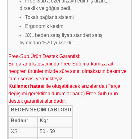
Free-Sub'a özel dizayn edilmiş dizlik,
dirseklik ve göğüs pedi.
Tokalı bağlantı sistemi
Ergonomik kesim.
3
XL beden satış fiyatı standart satış
fiyatından %20 yüksektir.
Free-Sub Ürün Destek Garantisi:
Bu garanti kapsamında Free-Sub markamıza ait
neopren ürünlerimizde süre sınırı olmaksızın bakım ve
tamir servisi vermekteyiz.
K
ullanıcı hatası
ile oluşabilecek arızalar da (Parça
değişimi gerektiren durumlar hariç) Free-Sub ürün
destek garantisi altındadır.
BEDEN SEÇİM TABLOSU
Beden:
Kg:
XS
50 - 59