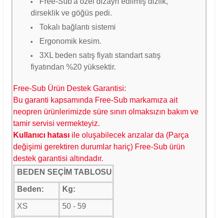
Free-Sub'a özel dizayn edilmiş dizlik,
dirseklik ve göğüs pedi.
Tokalı bağlantı sistemi
Ergonomik kesim.
3
XL beden satış fiyatı standart satış
fiyatından %20 yüksektir.
Free-Sub Ürün Destek Garantisi:
Bu garanti kapsamında Free-Sub markamıza ait
neopren ürünlerimizde süre sınırı olmaksızın bakım ve
tamir servisi vermekteyiz.
K
ullanıcı hatası
ile oluşabilecek arızalar da (Parça
değişimi gerektiren durumlar hariç) Free-Sub ürün
destek garantisi altındadır.
BEDEN SEÇİM TABLOSU
Beden:
Kg:
XS
50 - 59