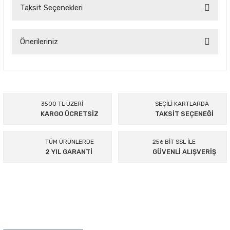
Taksit Seçenekleri
Bu ürüne ilk yorumu siz yapın!
Yorum Yaz
Önerileriniz
Bu ürünün fiyat bilgisi, resim, ürün açıklamalarında ve diğer
konularda yetersiz gördüğünüz noktaları öneri formunu
kullanarak tarafımıza iletebilirsiniz.
Görüş ve önerileriniz için teşekkür ederiz.
3500 TL ÜZERİ
SEÇİLİ KARTLARDA
KARGO ÜCRETSİZ
TAKSİT SEÇENEĞİ
Ürün resmi kalitesiz, bozuk veya görüntülenemiyor.
Ürün açıklamasında eksik bilgiler bulunuyor.
TÜM ÜRÜNLERDE
256 BİT SSL İLE
Ürün bilgilerinde hatalar bulunuyor.
2 YIL GARANTİ
GÜVENLİ ALIŞVERİŞ
Ürün fiyatı diğer sitelerden daha pahalı.
Bu ürüne benzer farklı alternatifler olmalı.
895 Sok.No:14/A Hisarönü-Konak/İZMİR