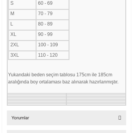
S
60 - 69
M
70 - 79
L
80 - 89
XL
90 - 99
2XL
100 - 109
3XL
110 - 120
Yukarıdaki beden seçim tablosu 175cm ile 185cm
aralığında boy ortalaması baz alınarak hazırlanmıştır.
Yorumlar