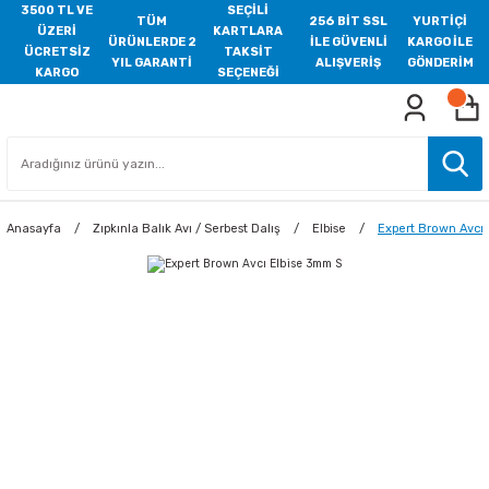
3500 TL VE
SEÇİLİ
TÜM
256 BİT SSL
YURTİÇİ
ÜZERİ
KARTLARA
ÜRÜNLERDE 2
İLE GÜVENLİ
KARGO İLE
ÜCRETSİZ
TAKSİT
YIL GARANTİ
ALIŞVERİŞ
GÖNDERİM
KARGO
SEÇENEĞİ
Anasayfa
Zıpkınla Balık Avı / Serbest Dalış
Elbise
Expert Brown Avcı