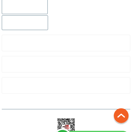
Gönder
0232 441 0432
0232 441 0442
ÜYELIK
KURUMSAL
ALIŞVERIŞ
Copyright 2023 © dalisshop Tüm hakları saklıdır.