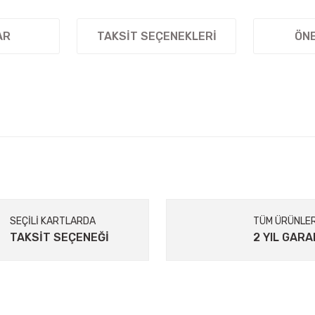
AR
TAKSIT SEÇENEKLERI
ÖNE
ularda yetersiz gördüğünüz noktaları öneri formunu kullanarak tarafımıza il
Bu ürüne ilk yorumu siz yapın!
Yorum Yaz
SEÇİLİ KARTLARDA
TÜM ÜRÜNLE
TAKSİT SEÇENEĞİ
2 YIL GARA