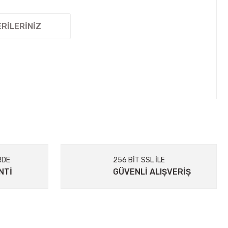
RILERINIZ
etebilirsiniz.
RDE
256 BİT SSL İLE
NTİ
GÜVENLİ ALIŞVERİŞ