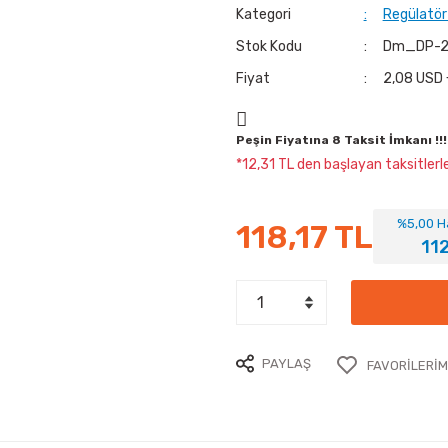
Kategori
Regülatör
Stok Kodu
Dm_DP-2
Fiyat
2,08 USD 
Peşin Fiyatına 8 Taksit İmkanı !!!
*12,31 TL den başlayan taksitlerle
%5,00 Ha
118,17 TL
11
PAYLAŞ