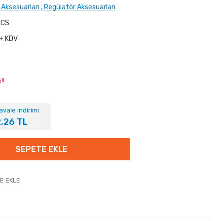
 Aksesuarları
,
Regülatör Aksesuarları
CS
+ KDV
!!
vale indirimi
2,26 TL
SEPETE EKLE