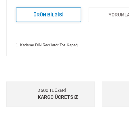
ÜRÜN BILGISI
YORUML
1. Kademe DIN Regülatör Toz Kapağı
Bu ürünün fiyat bilgisi, resim, ürün açıklamalarında ve diğer kon
Görüş ve önerileriniz için teşekkür ederiz.
Ürün resmi kalitesiz, bozuk veya görüntülenemiyor.
Ürün açıklamasında eksik bilgiler bulunuyor.
Ürün bilgilerinde hatalar bulunuyor.
3500 TL ÜZERİ
Ürün fiyatı diğer sitelerden daha pahalı.
KARGO ÜCRETSİZ
Bu ürüne benzer farklı alternatifler olmalı.