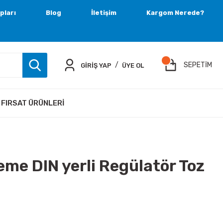
pları
Blog
İletişim
Kargom Nerede?
/
SEPETİM
GİRİŞ YAP
ÜYE OL
FIRSAT ÜRÜNLERI
me DIN yerli Regülatör Toz