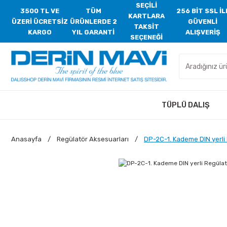
SEÇİLİ
3500 TL VE
TÜM
256 BİT SSL İL
KARTLARA
ÜZERİ ÜCRETSİZ
ÜRÜNLERDE 2
GÜVENLİ
TAKSİT
KARGO
YIL GARANTİ
ALIŞVERİŞ
SEÇENEĞİ
TÜPLÜ DALIŞ
Anasayfa
Regülatör Aksesuarları
DP-2C-1. Kademe DIN yerli