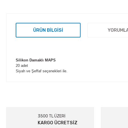
ÜRÜN BILGISI
YORUML
Silikon Damaklı MAPS
20 adet
Siyah ve Şeffaf seçenekleri ile.
Bu ürünün fiyat bilgisi, resim, ürün açıklamalarında ve diğer kon
Görüş ve önerileriniz için teşekkür ederiz.
Ürün resmi kalitesiz, bozuk veya görüntülenemiyor.
Ürün açıklamasında eksik bilgiler bulunuyor.
Ürün bilgilerinde hatalar bulunuyor.
3500 TL ÜZERİ
Ürün fiyatı diğer sitelerden daha pahalı.
KARGO ÜCRETSİZ