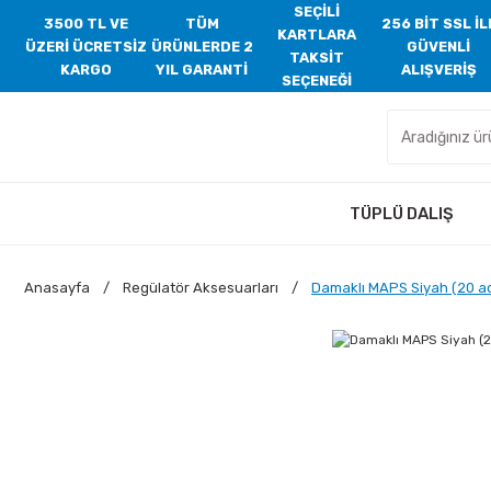
SEÇİLİ
3500 TL VE
TÜM
256 BİT SSL İL
KARTLARA
ÜZERİ ÜCRETSİZ
ÜRÜNLERDE 2
GÜVENLİ
TAKSİT
KARGO
YIL GARANTİ
ALIŞVERİŞ
SEÇENEĞİ
TÜPLÜ DALIŞ
Anasayfa
Regülatör Aksesuarları
Damaklı MAPS Siyah (20 a