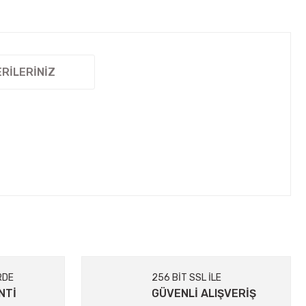
RILERINIZ
etebilirsiniz.
RDE
256 BİT SSL İLE
NTİ
GÜVENLİ ALIŞVERİŞ