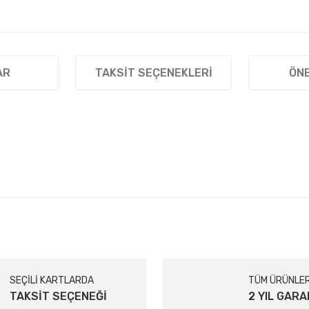
AR
TAKSIT SEÇENEKLERI
ÖNE
ularda yetersiz gördüğünüz noktaları öneri formunu kullanarak tarafımıza il
Bu ürüne ilk yorumu siz yapın!
Yorum Yaz
SEÇİLİ KARTLARDA
TÜM ÜRÜNLE
TAKSİT SEÇENEĞİ
2 YIL GARA