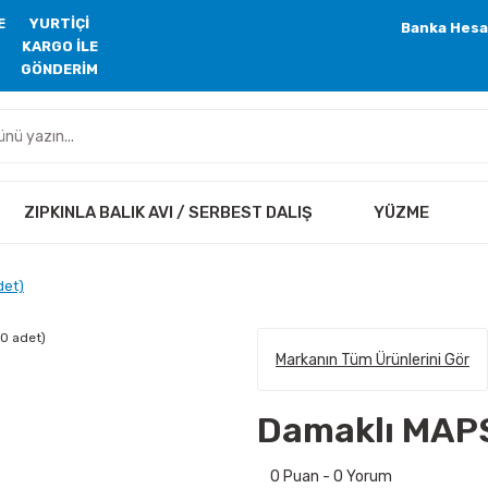
E
YURTİÇİ
Banka Hesa
KARGO İLE
GÖNDERİM
ZIPKINLA BALIK AVI / SERBEST DALIŞ
YÜZME
det)
Markanın Tüm Ürünlerini Gör
Damaklı MAPS
0 Puan - 0 Yorum