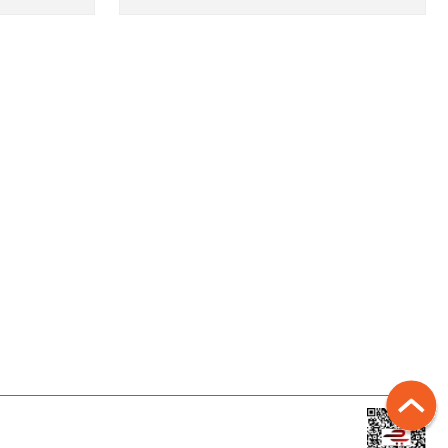
ALIŞVERIŞ
Mesafeli Satış Sözleşmesi
Gizlilik ve Güvenlik
İptal İade Koşullari
Banka Hesap Bilgilerimiz