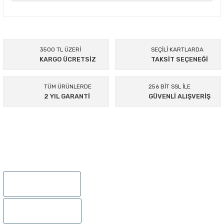
Bu ürünün fiyat bilgisi, resim, ürün açıklamalarında ve diğer
konularda yetersiz gördüğünüz noktaları öneri formunu
kullanarak tarafımıza iletebilirsiniz.
Görüş ve önerileriniz için teşekkür ederiz.
3500 TL ÜZERİ
SEÇİLİ KARTLARDA
KARGO ÜCRETSİZ
TAKSİT SEÇENEĞİ
Ürün resmi kalitesiz, bozuk veya görüntülenemiyor.
Ürün açıklamasında eksik bilgiler bulunuyor.
TÜM ÜRÜNLERDE
256 BİT SSL İLE
Ürün bilgilerinde hatalar bulunuyor.
2 YIL GARANTİ
GÜVENLİ ALIŞVERİŞ
Ürün fiyatı diğer sitelerden daha pahalı.
Bu ürüne benzer farklı alternatifler olmalı.
895 Sok.No:14/A Hisarönü-Konak/İZMİR
Gönder
0232 441 0432
0232 441 0442