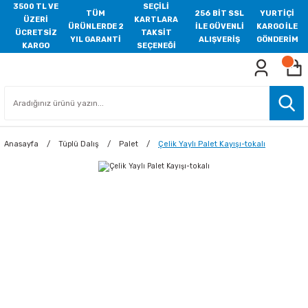
3500 TL VE
SEÇİLİ
TÜM
256 BİT SSL
YURTİÇİ
ÜZERİ
KARTLARA
ÜRÜNLERDE 2
İLE GÜVENLİ
KARGO İLE
ÜCRETSİZ
TAKSİT
YIL GARANTİ
ALIŞVERİŞ
GÖNDERİM
KARGO
SEÇENEĞİ
Anasayfa
Tüplü Dalış
Palet
Çelik Yaylı Palet Kayışı-tokalı