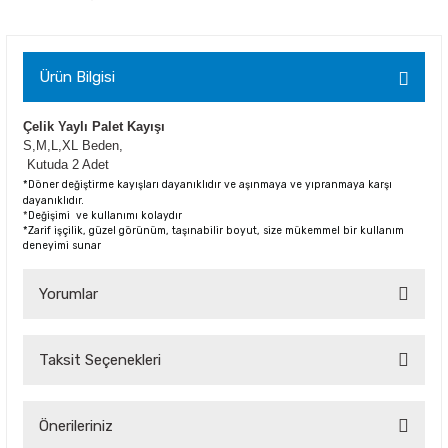
Ürün Bilgisi
Çelik Yaylı Palet Kayışı
S,M,L,XL Beden,
Kutuda 2 Adet
*Döner değiştirme kayışları dayanıklıdır ve aşınmaya ve yıpranmaya karşı
dayanıklıdır.
*
Değişimi ve kullanımı kolaydır
*Zarif işçilik, güzel görünüm, taşınabilir boyut, size mükemmel bir kullanım
deneyimi sunar
Yorumlar
Taksit Seçenekleri
Bu ürüne ilk yorumu siz yapın!
Yorum Yaz
Önerileriniz