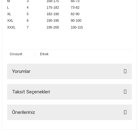
M
3
168-175
66-73
L
4
175-182
73-82
XL
5
182-190
82-90
XXL
6
190-195
90-100
XXXL
7
195-200
100-115
Cinsiyet
:
Erkek
Yorumlar
Taksit Seçenekleri
Bu ürüne ilk yorumu siz yapın!
Yorum Yaz
Önerileriniz
Bu ürünün fiyat bilgisi, resim, ürün açıklamalarında ve diğer
konularda yetersiz gördüğünüz noktaları öneri formunu
kullanarak tarafımıza iletebilirsiniz.