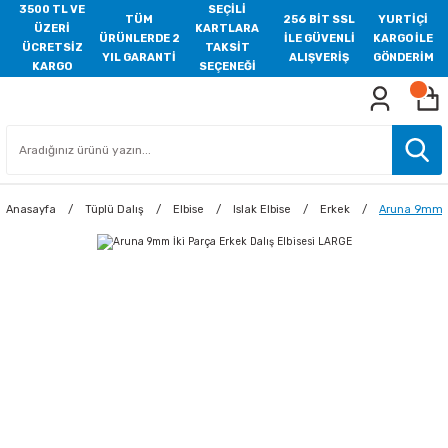
3500 TL VE
SEÇİLİ
TÜM
256 BİT SSL
YURTİÇİ
ÜZERİ
KARTLARA
ÜRÜNLERDE 2
İLE GÜVENLİ
KARGO İLE
ÜCRETSİZ
TAKSİT
YIL GARANTİ
ALIŞVERİŞ
GÖNDERİM
KARGO
SEÇENEĞİ
Anasayfa
Tüplü Dalış
Elbise
Islak Elbise
Erkek
Aruna 9mm İk