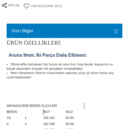
PAYLAŞ
Ürün Bilgisi
ÜRÜN ÖZELLİKLERİ:
Aruna 9mm. İki Parça Dalış Elbisesi:
Elbise altta bahçevan tipi tulum ile uzun kol, kısa bacak, kapşonlu ve
bacak arasından kopçalı üst parçadan oluşmaktadır.
9mm Ultrastrech Sheico neoprenden yapılmış olup içi micro havlu dışı
Lycra kaplamadır.
ARUNA ELBİSE BEDEN ÖLÇÜLERİ
BEDEN
BOY
KİLO
XS
1
155-162
55-60
S
2
162-168
60-66