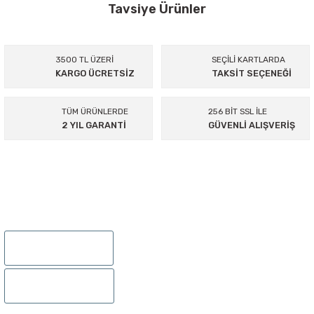
Görüş ve önerileriniz için teşekkür ederiz.
Tavsiye Ürünler
Ürün resmi kalitesiz, bozuk veya görüntülenemiyor.
%40
Ürün açıklamasında eksik bilgiler bulunuyor.
3500 TL ÜZERİ
SEÇİLİ KARTLARDA
KARGO ÜCRETSİZ
TAKSİT SEÇENEĞİ
Ürün bilgilerinde hatalar bulunuyor.
Ürün fiyatı diğer sitelerden daha pahalı.
TÜM ÜRÜNLERDE
256 BİT SSL İLE
Bu ürüne benzer farklı alternatifler olmalı.
2 YIL GARANTİ
GÜVENLİ ALIŞVERİŞ
Hydrex Superdry F Şnorkel
Gönder
895 Sok.No:14/A Hisarönü-Konak/İZMİR
2.000,00 TL
1.200,00 TL
0232 441 0432
%5,00 Havale indirimi
1.140,00 TL
0232 441 0442