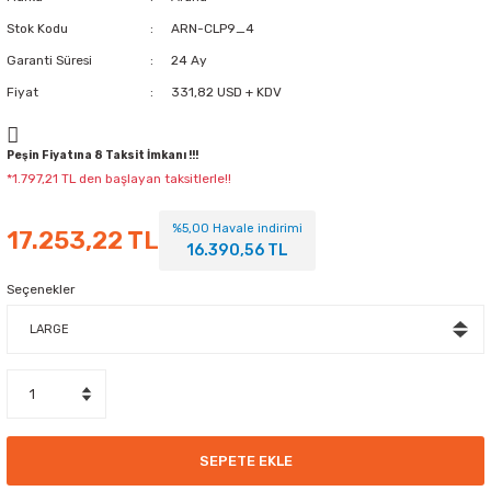
Stok Kodu
ARN-CLP9_4
Garanti Süresi
24 Ay
Fiyat
331,82 USD + KDV
Peşin Fiyatına 8 Taksit İmkanı !!!
*1.797,21 TL den başlayan taksitlerle!!
%5,00 Havale indirimi
17.253,22 TL
16.390,56 TL
Seçenekler
SEPETE EKLE