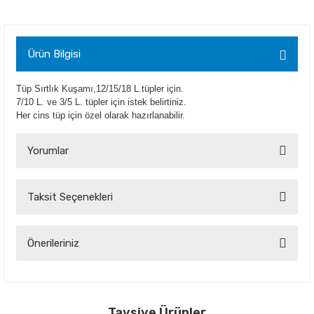
Ürün Bilgisi
Tüp Sırtlık Kuşamı,12/15/18 L.tüpler için.
7/10 L. ve 3/5 L. tüpler için istek belirtiniz.
Her cins tüp için özel olarak hazırlanabilir.
Yorumlar
Taksit Seçenekleri
Bu ürüne ilk yorumu siz yapın!
Yorum Yaz
Önerileriniz
Bu ürünün fiyat bilgisi, resim, ürün açıklamalarında ve diğer
konularda yetersiz gördüğünüz noktaları öneri formunu
kullanarak tarafımıza iletebilirsiniz.
Görüş ve önerileriniz için teşekkür ederiz.
Tavsiye Ürünler