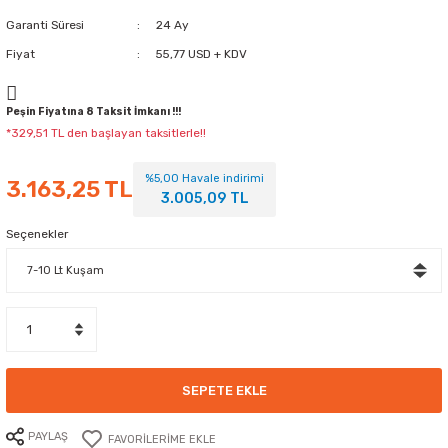
Garanti Süresi
24 Ay
Fiyat
55,77 USD + KDV
Peşin Fiyatına 8 Taksit İmkanı !!!
*329,51 TL den başlayan taksitlerle!!
%5,00 Havale indirimi
3.163,25 TL
3.005,09 TL
Seçenekler
SEPETE EKLE
PAYLAŞ