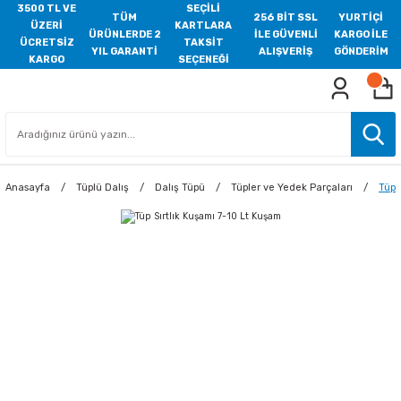
3500 TL VE
SEÇİLİ
TÜM
256 BİT SSL
YURTİÇİ
ÜZERİ
KARTLARA
ÜRÜNLERDE 2
İLE GÜVENLİ
KARGO İLE
ÜCRETSİZ
TAKSİT
YIL GARANTİ
ALIŞVERİŞ
GÖNDERİM
KARGO
SEÇENEĞİ
Anasayfa
Tüplü Dalış
Dalış Tüpü
Tüpler ve Yedek Parçaları
Tüp 