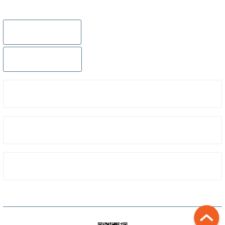
895 Sok.No:14/A Hisarönü-Konak/İZMİR
Gönder
0232 441 0432
0232 441 0442
ÜYELIK
KURUMSAL
ALIŞVERIŞ
Copyright 2023 © dalisshop Tüm hakları saklıdır.