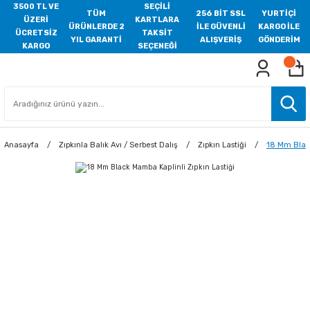
3500 TL VE
SEÇİLİ
TÜM
256 BİT SSL
YURTİÇİ
ÜZERİ
KARTLARA
ÜRÜNLERDE 2
İLE GÜVENLİ
KARGO İLE
ÜCRETSİZ
TAKSİT
YIL GARANTİ
ALIŞVERİŞ
GÖNDERİM
KARGO
SEÇENEĞİ
Anasayfa
Zıpkınla Balık Avı / Serbest Dalış
Zıpkın Lastiği
18 Mm Black