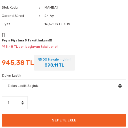
Stok Kodu
MAMBA1
Garanti Süresi
24 Ay
Fiyat
16,67 USD + KDV
Peşin Fiyatına 8 Taksit İmkanı !!!
*98,48 TL den başlayan taksitlerle!!
%5,00 Havale indirimi
945,38 TL
898,11 TL
Zıpkın Lastik
SEPETE EKLE