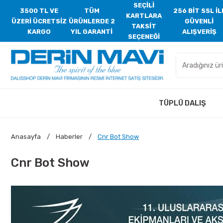
SEÇİLİ
3500 TL VE
TÜM
256 BİT SSL İL
KARTLARA
ÜZERİ ÜCRETSİZ
ÜRÜNLERDE 2
GÜVENLİ
TAKSİT
KARGO
YIL GARANTİ
ALIŞVERİŞ
SEÇENEĞİ
TÜPLÜ DALIŞ
Anasayfa
Haberler
Cnr Bot Show
Cnr Bot Show