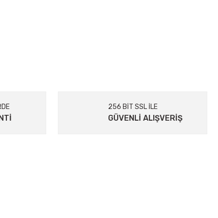
RDE
256 BİT SSL İLE
NTİ
GÜVENLİ ALIŞVERİŞ
ALIŞVERIŞ