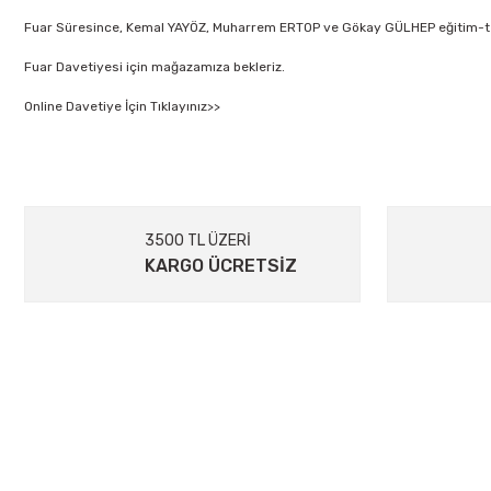
Fuar Süresince, Kemal YAYÖZ, Muharrem ERTOP ve Gökay GÜLHEP eğitim-tek
Fuar Davetiyesi için mağazamıza bekleriz.
Online Davetiye İçin Tıklayınız>>
3500 TL ÜZERİ
KARGO ÜCRETSİZ
ÜYELIK
895 Sok.No:14/A Hisarönü-Konak/İZMİR