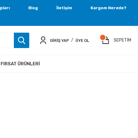
pları
Blog
İletişim
Kargom Nerede?
/
SEPETİM
GİRİŞ YAP
ÜYE OL
FIRSAT ÜRÜNLERI